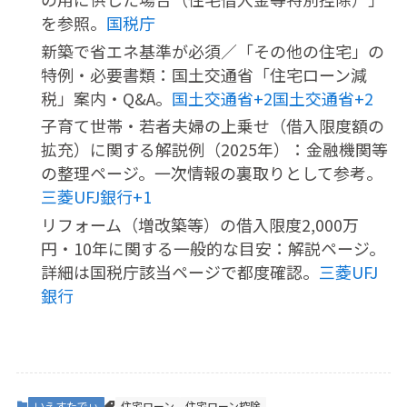
を参照。
国税庁
新築で省エネ基準が必須／「その他の住宅」の
特例・必要書類：国土交通省「住宅ローン減
税」案内・Q&A。
国土交通省+2国土交通省+2
子育て世帯・若者夫婦の上乗せ（借入限度額の
拡充）に関する解説例（2025年）：金融機関等
の整理ページ。一次情報の裏取りとして参考。
三菱UFJ銀行+1
リフォーム（増改築等）の借入限度2,000万
円・10年に関する一般的な目安：解説ページ。
詳細は国税庁該当ページで都度確認。
三菱UFJ
銀行
いえすたでぃ
住宅ローン
住宅ローン控除