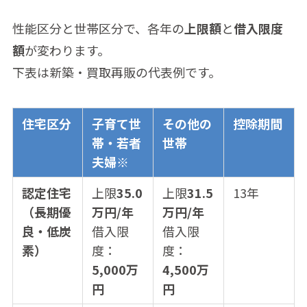
性能区分と世帯区分で、各年の
上限額
と
借入限度
額
が変わります。
下表は新築・買取再販の代表例です。
住宅区分
子育て世
その他の
控除期間
帯・若者
世帯
夫婦※
認定住宅
上限
35.0
上限
31.5
13年
（長期優
万円/年
万円/年
良・低炭
借入限
借入限
素）
度：
度：
5,000万
4,500万
円
円