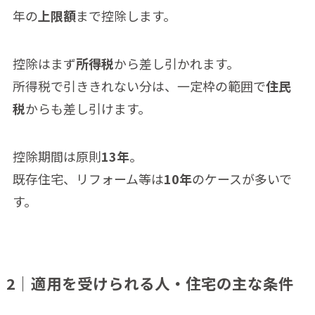
年の
上限額
まで控除します。
控除はまず
所得税
から差し引かれます。
所得税で引ききれない分は、一定枠の範囲で
住民
税
からも差し引けます。
控除期間は原則
13年
。
既存住宅、リフォーム等は
10年
のケースが多いで
す。
2｜適用を受けられる人・住宅の主な条件