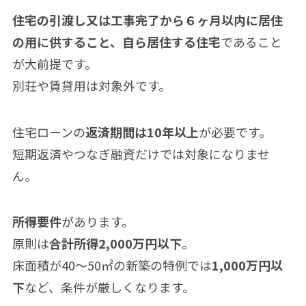
住宅の引渡し又は工事完了から６ヶ月以内に居住
の用に供すること、自ら居住する住宅
であること
が大前提です。
別荘や賃貸用は対象外です。
住宅ローンの
返済期間は10年以上
が必要です。
短期返済やつなぎ融資だけでは対象になりませ
ん。
所得要件
があります。
原則は
合計所得2,000万円以下
。
床面積が40〜50㎡の新築の特例では
1,000万円以
下
など、条件が厳しくなります。