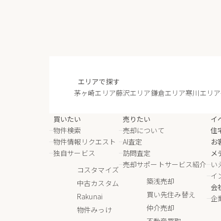
エリアで探す
茅ヶ崎エリア
藤沢エリア
鎌倉エリア
寒川エリア
買いたい
売りたい
イ
物件検索
売却について
住
物件情報リクエスト
AI査定
お
独自サービス
訪問査定
メ
売却サポートサービス紹介
い
コスタマイズ
イ
築浅売却
中古カスタム
会
買い先住み替え
Rakunai
企
仲介売却
物件みっけ
不動産買取