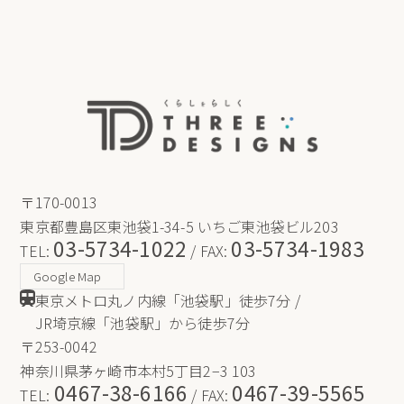
保ち、個人情報への不正アクセス・紛失・破損・改ざ
ん・漏洩などを防止するため、セキュリティシステム
の維持・管理体制の整備・社員教育の徹底等の必要な
措置を講じ、安全対策を実施し個人情報の厳重な管理
を行ないます。
個人情報の利用目的
お客さまからお預かりした個人情報は、当社からのご
連絡や業務のご案内やご質問に対する回答として、電
〒170-0013
子メールや資料のご送付に利用いたします。
東京都豊島区東池袋1-34-5 いちご東池袋ビル203
03-5734-1022
03-5734-1983
TEL:
/ FAX:
個人情報の第三者への開示・提供の禁止
Google Map
東京メトロ丸ノ内線「池袋駅」徒歩7分 /
当社は、お客さまよりお預かりした個人情報を適切に
JR埼京線「池袋駅」から徒歩7分
管理し、次のいずれかに該当する場合を除き、個人情
〒253-0042
報を第三者に開示いたしません。 お客さまの同意が
ある場合 お客さまが希望されるサービスを行なうた
神奈川県茅ヶ崎市本村5丁目2−3 103
0467-38-6166
0467-39-5565
めに当社が業務を委託する業者に対して開示する場合
TEL:
/ FAX: