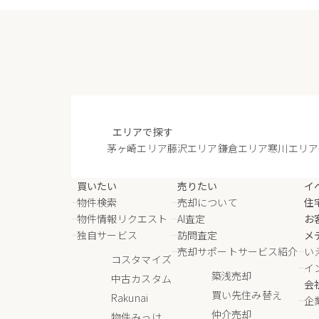
エリアで探す
茅ヶ崎エリア
藤沢エリア
鎌倉エリア
寒川エリア
買いたい
売りたい
イ
物件検索
売却について
住
物件情報リクエスト
AI査定
お
独自サービス
訪問査定
メ
売却サポートサービス紹介
い
コスタマイズ
イ
築浅売却
中古カスタム
会
買い先住み替え
Rakunai
企
仲介売却
物件みっけ