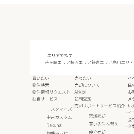
エリアで探す
茅ヶ崎エリア
藤沢エリア
鎌倉エリア
寒川エリア
買いたい
売りたい
イ
物件検索
売却について
住
物件情報リクエスト
AI査定
お
独自サービス
訪問査定
メ
売却サポートサービス紹介
い
コスタマイズ
イ
築浅売却
中古カスタム
会
買い先住み替え
Rakunai
企
仲介売却
物件みっけ