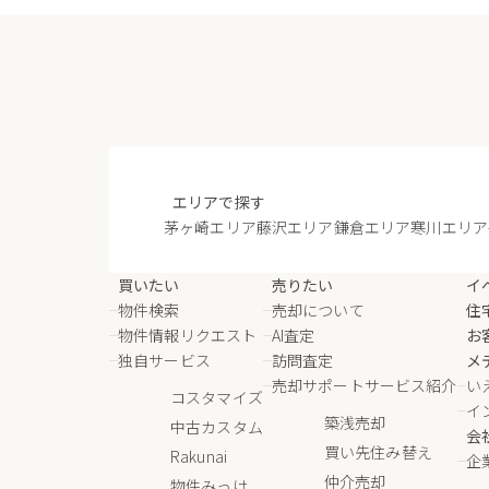
エリアで探す
茅ヶ崎エリア
藤沢エリア
鎌倉エリア
寒川エリア
買いたい
売りたい
イ
物件検索
売却について
住
物件情報リクエスト
AI査定
お
独自サービス
訪問査定
メ
売却サポートサービス紹介
い
コスタマイズ
イ
築浅売却
中古カスタム
会
買い先住み替え
Rakunai
企
仲介売却
物件みっけ