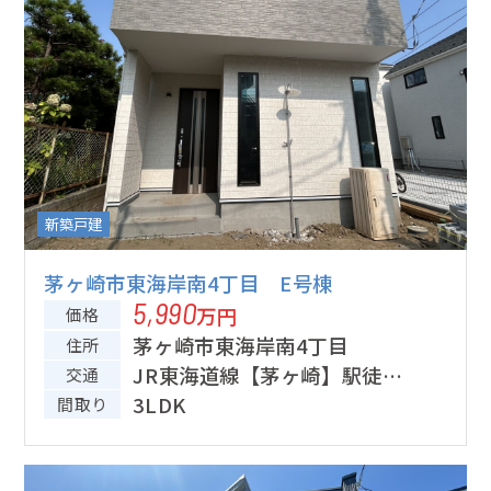
新築戸建
茅ヶ崎市東海岸南4丁目 E号棟
5,990
万円
価格
茅ヶ崎市東海岸南4丁目
住所
JR東海道線【茅ヶ崎】駅徒歩
交通
21分
3LDK
間取り