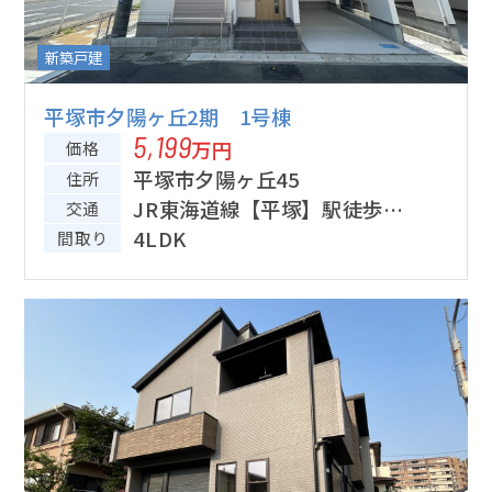
新築戸建
平塚市夕陽ヶ丘2期 1号棟
5,199
万円
価格
平塚市夕陽ヶ丘45
住所
JR東海道線【平塚】駅徒歩9
交通
分
4LDK
間取り