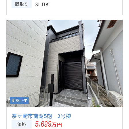
23分
3LDK
間取り
新築戸建
茅ヶ崎市南湖5期 2号棟
5,699
万円
価格