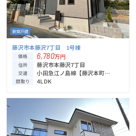
新築戸建
藤沢市本藤沢7丁目 1号棟
6,780
万円
価格
藤沢市本藤沢7丁目
住所
小田急江ノ島線【藤沢本町】
交通
駅徒歩14分
4LDK
間取り