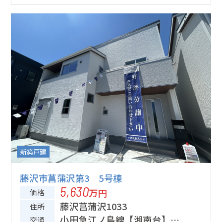
新築戸建
藤沢市菖蒲沢第3 5号棟
5,630
万円
価格
藤沢菖蒲沢1033
住所
小田急江ノ島線【湘南台】
交通