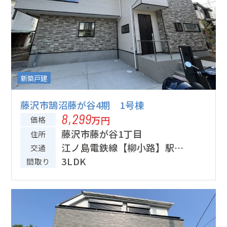
新築戸建
藤沢市鵠沼藤が谷4期 1号棟
8,299
万円
価格
藤沢市藤が谷1丁目
住所
江ノ島電鉄線【柳小路】駅徒
交通
歩5分
3LDK
間取り