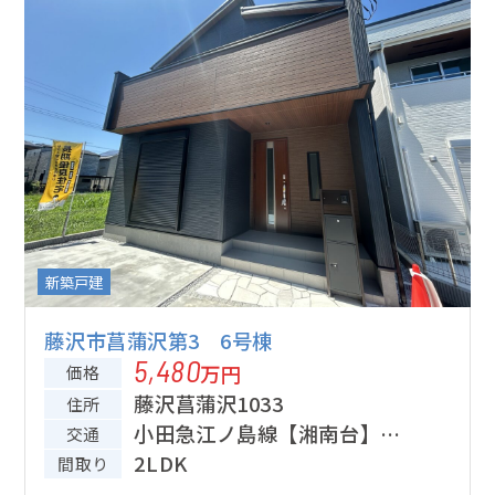
新築戸建
藤沢市菖蒲沢第3 6号棟
5,480
万円
価格
藤沢菖蒲沢1033
住所
小田急江ノ島線【湘南台】
交通
駅 バス5分「南大山」停歩7
2LDK
間取り
分