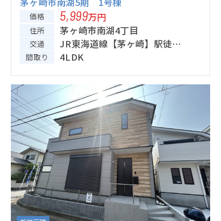
茅ヶ崎市南湖5期 1号棟
5,999
万円
価格
茅ヶ崎市南湖4丁目
住所
JR東海道線【茅ヶ崎】駅徒歩
交通
18分
4LDK
間取り