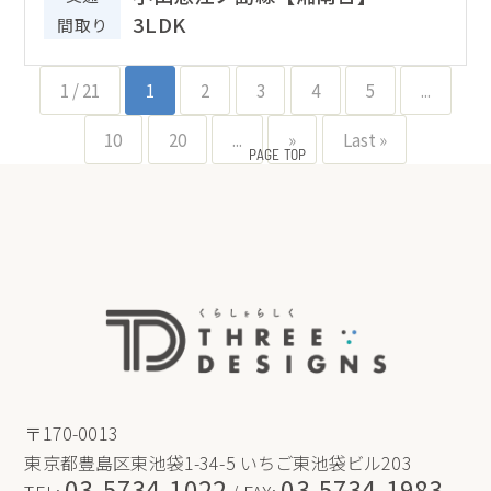
駅 バス5分「南大山」停歩7
3LDK
間取り
分
1 / 21
1
2
3
4
5
...
10
20
...
»
Last »
PAGE TOP
〒170-0013
東京都豊島区東池袋1-34-5 いちご東池袋ビル203
03-5734-1022
03-5734-1983