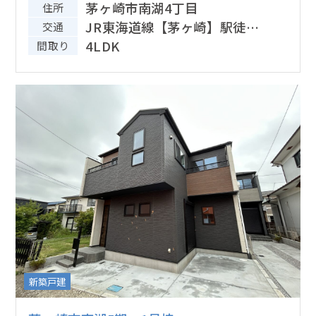
茅ヶ崎市南湖4丁目
住所
JR東海道線【茅ヶ崎】駅徒歩
交通
18分
4LDK
間取り
新築戸建