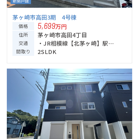
新築戸建
茅ヶ崎市高田3期 4号棟
5,699
万円
価格
茅ヶ崎市高田4丁目
住所
・JR相模線【北茅ヶ崎】駅徒
交通
歩約13分
2SLDK
間取り
・JR東海道線【茅ヶ崎】駅徒
歩約23分