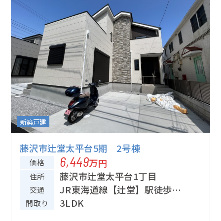
新築戸建
藤沢市辻堂太平台5期 2号棟
6,449
万円
価格
藤沢市辻堂太平台1丁目
住所
JR東海道線【辻堂】駅徒歩22
交通
分
3LDK
間取り