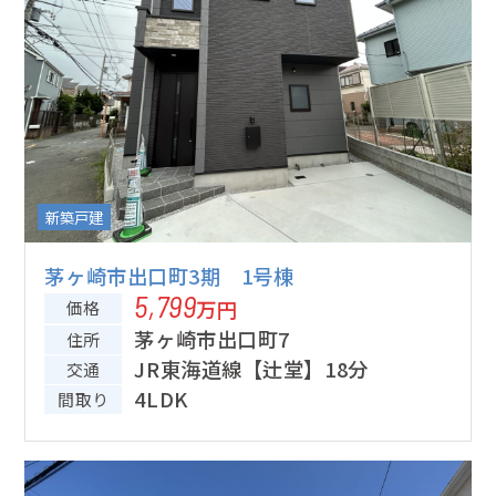
新築戸建
茅ヶ崎市出口町3期 1号棟
5,799
万円
価格
茅ヶ崎市出口町7
住所
JR東海道線【辻堂】18分
交通
4LDK
間取り