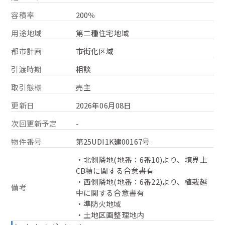
容積率
200％
用途地域
第二種住宅地域
都市計画
市街化区域
引渡時期
相談
取引態様
売主
更新日
2026年06月08日
次回更新予定
-
物件番号
第25UDI1K建00167号
・北側隣地(地番：6番10)より、境界上
CB積に関する合意書有
・西側隣地(地番：6番22)より、植栽越
備考
中に関する合意書有
・準防火地域
・土地区画整理地内