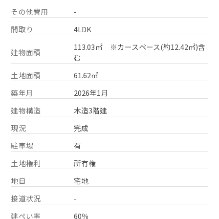
その他費用
-
間取り
4LDK
113.03㎡ ※カースペース(約12.42㎡)含
建物面積
む
土地面積
61.62㎡
築年月
2026年1月
建物構造
木造3階建
現況
完成
駐車場
有
土地権利
所有権
地目
宅地
接道状況
-
建ぺい率
60％