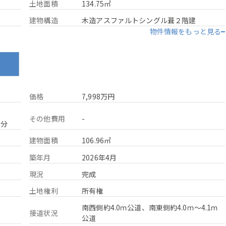
土地面積
134.75㎡
建物構造
木造アスファルトシングル葺２階建
物件情報をもっと見る
ン
価格
7,998万円
その他費用
-
2分
建物面積
106.96㎡
築年月
2026年4月
現況
完成
土地権利
所有権
南西側約4.0ｍ公道、南東側約4.0ｍ～4.1ｍ
接道状況
公道