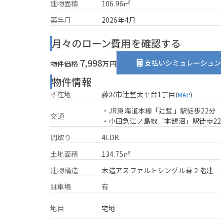
建物面積
106.96㎡
築年月
2026年4月
月々のローン費用を確認する
7,998
支払いシミュレーショ
物件価格
万円
物件情報
所在地
藤沢市辻堂太平台1丁目
(
MAP
)
・JR東海道本線「辻堂」駅徒歩22分
交通
・小田急江ノ島線「本鵠沼」駅徒歩2
間取り
4LDK
土地面積
134.75㎡
建物構造
木造アスファルトシングル葺２階建
駐車場
有
地目
宅地