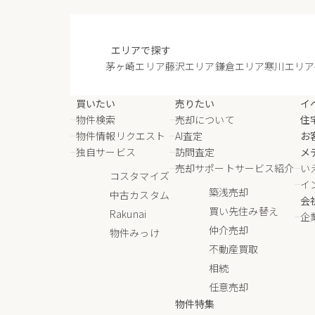
エリアで探す
茅ヶ崎エリア
藤沢エリア
鎌倉エリア
寒川エリア
買いたい
売りたい
イ
物件検索
売却について
住
物件情報リクエスト
AI査定
お
独自サービス
訪問査定
メ
売却サポートサービス紹介
い
コスタマイズ
イ
築浅売却
中古カスタム
会
買い先住み替え
Rakunai
企
仲介売却
物件みっけ
不動産買取
相続
任意売却
物件特集