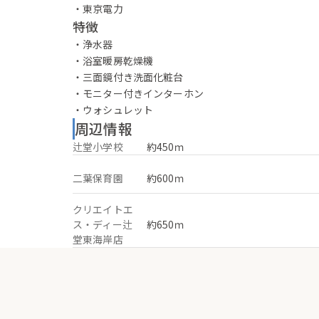
・東京電力
特徴
・浄水器
・浴室暖房乾燥機
・三面鏡付き洗面化粧台
・モニター付きインターホン
・ウォシュレット
周辺情報
辻堂小学校
約450ｍ
二葉保育園
約600ｍ
クリエイトエ
ス・ディー辻
約650ｍ
堂東海岸店