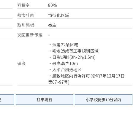
容積率
80％
都市計画
市街化区域
取引態様
売主
次回更新予定
-
・法第22条区域
・宅地造成等工事規制区域
・日影規制(3h-2h/1.5m)
備考
・最高高さ10ｍ
・太平台風致地区
・風致地区内行為許可(令和7年12月17日
第07-97号)
域
駐車場有
小学校徒歩10分以内