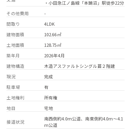
・小田急江ノ島線「本鵠沼」駅徒歩22分
その他費用
-
間取り
4LDK
建物面積
102.66㎡
土地面積
128.75㎡
築年月
2026年4月
建物構造
木造アスファルトシングル葺２階建
現況
完成
駐車場
有
土地権利
所有権
地目
宅地
南西側約4.0ｍ公道、南東側約4.0ｍ～4.1
接道状況
ｍ公道