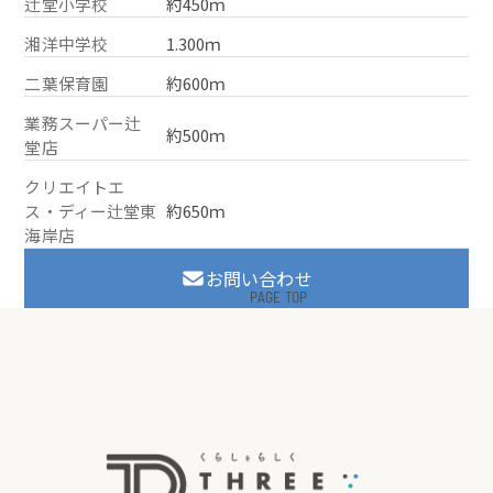
辻堂小学校
約450ｍ
湘洋中学校
1.300ｍ
二葉保育園
約600ｍ
業務スーパー辻
約500ｍ
堂店
クリエイトエ
ス・ディー辻堂東
約650ｍ
海岸店
お問い合わせ
PAGE TOP