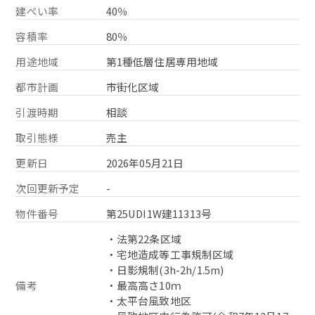
建ぺい率
40％
容積率
80％
用途地域
第1種低層住居専用地域
都市計画
市街化区域
引渡時期
相談
取引態様
売主
更新日
2026年05月21日
次回更新予定
-
物件番号
第25UDI1W建11313号
・法第22条区域
・宅地造成等工事規制区域
・日影規制(3h-2h/1.5m)
備考
・最高高さ10ｍ
・太平台風致地区