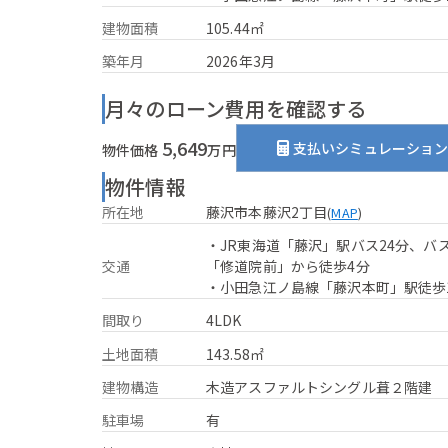
建物面積
105.44㎡
築年月
2026年3月
月々のローン費用を確認する
5,649
支払いシミュレーショ
物件価格
万円
物件情報
所在地
藤沢市本藤沢2丁目
(
MAP
)
・JR東海道「藤沢」駅バス24分、バ
交通
「修道院前」から徒歩4分
・小田急江ノ島線「藤沢本町」駅徒歩
間取り
4LDK
土地面積
143.58㎡
建物構造
木造アスファルトシングル葺２階建
駐車場
有