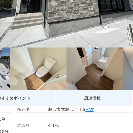
おすすめポイント
周辺情報
所在地
藤沢市本藤沢2丁目
(
MAP
)
ス停
間取り
4LDK
18分