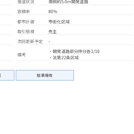
接道状況
南側約5.0ｍ開発道路
容積率
80％
都市計画
市街化区域
取引態様
売主
次回更新予定
-
・開発道路部分持分各1/16
備考
・法第22条区域
域
駐車場有