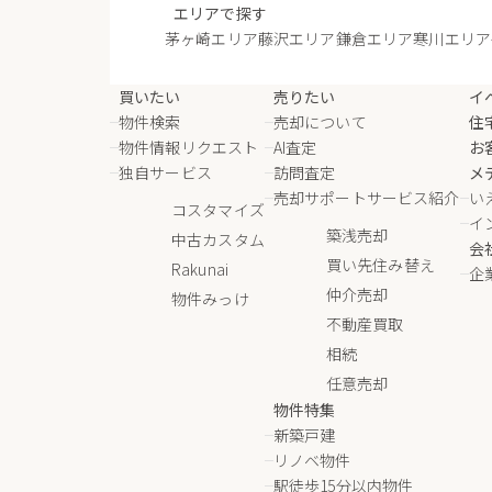
エリアで探す
茅ヶ崎エリア
藤沢エリア
鎌倉エリア
寒川エリア
買いたい
売りたい
イ
物件検索
売却について
住
物件情報リクエスト
AI査定
お
独自サービス
訪問査定
メ
売却サポートサービス紹介
い
コスタマイズ
イ
築浅売却
中古カスタム
会
買い先住み替え
Rakunai
企
仲介売却
物件みっけ
不動産買取
相続
任意売却
物件特集
新築戸建
リノベ物件
駅徒歩15分以内物件