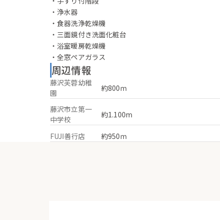
・手すり付階段
・浄水器
・食器洗浄乾燥機
・三面鏡付き洗面化粧台
・浴室暖房乾燥機
・全窓ペアガラス
周辺情報
藤沢芙蓉幼稚
約800ｍ
園
藤沢市立第一
約1.100ⅿ
中学校
FUJI善行店
約950ｍ