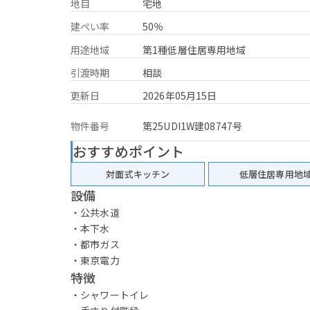
地目
宅地
建ぺい率
50％
用途地域
第1種低層住居専用地域
引渡時期
相談
更新日
2026年05月15日
物件番号
第25UDI1W建08747号
おすすめポイント
対面式キッチン
低層住居専用地
設備
・公共水道
・本下水
・都市ガス
・東京電力
特徴
・シャワートイレ