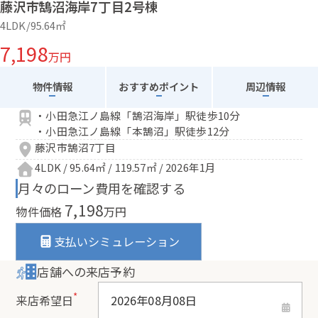
藤沢市鵠沼海岸7丁目2号棟
4LDK/95.64㎡
7,198
万円
物件情報
おすすめポイント
周辺情報
・小田急江ノ島線「鵠沼海岸」駅徒歩10分
・小田急江ノ島線「本鵠沼」駅徒歩12分
藤沢市鵠沼7丁目
4LDK / 95.64㎡ / 119.57㎡ / 2026年1月
月々のローン費用を確認する
7,198
物件価格
万円
支払いシミュレーション
店舗への来店予約
*
来店希望日