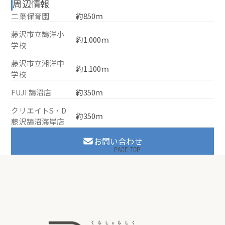
周辺情報
二葉保育園
約850ｍ
藤沢市立鵠洋小
約1.000ｍ
学校
藤沢市立湘洋中
約1.100ｍ
学校
FUJI 鵠沼店
約350ｍ
クリエイトS・D
約350ｍ
藤沢鵠沼海岸店
お問い合わせ
PAGE TOP