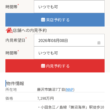
*
時間帯
来店予約する
店舗への内見予約
*
内見希望日
*
時間帯
内見予約する
物件情報
所在地
藤沢市鵠沼7丁目
(
MAP
)
価格
7,198万円
・小田急江ノ島線「鵠沼海岸」駅徒歩10