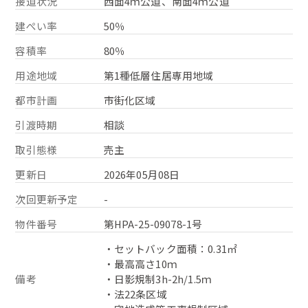
接道状況
西面4ｍ公道、南面4ｍ公道
建ぺい率
50％
容積率
80％
用途地域
第1種低層住居専用地域
都市計画
市街化区域
引渡時期
相談
取引態様
売主
更新日
2026年05月08日
次回更新予定
-
物件番号
第HPA-25-09078-1号
・セットバック面積：0.31㎡
・最高高さ10ｍ
備考
・日影規制3h-2h/1.5ｍ
・法22条区域