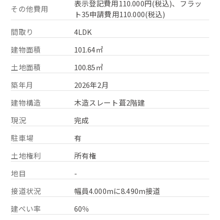
表示登記費用110.000円(税込)、フラッ
その他費用
ト35申請費用110.000(税込)
間取り
4LDK
建物面積
101.64㎡
土地面積
100.85㎡
築年月
2026年2月
建物構造
木造スレート葺2階建
現況
完成
駐車場
有
土地権利
所有権
地目
-
接道状況
幅員4.000mに8.490m接道
建ぺい率
60％