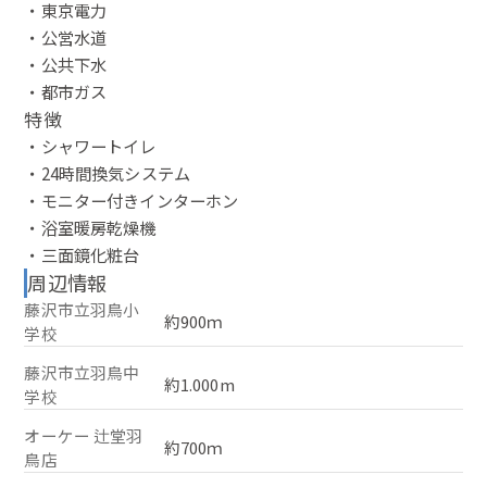
・東京電力
・公営水道
・公共下水
・都市ガス
特徴
・シャワートイレ
・24時間換気システム
・モニター付きインターホン
・浴室暖房乾燥機
・三面鏡化粧台
周辺情報
藤沢市立羽鳥小
約900ｍ
学校
藤沢市立羽鳥中
約1.000m
学校
オーケー 辻堂羽
約700ｍ
鳥店