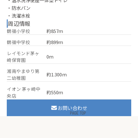
・防水パン
・洗濯水栓
周辺情報
鶴嶺小学校
約857ｍ
鶴嶺中学校
約899ｍ
レイモンド茅ヶ
0ｍ
崎保育園
湘南やまゆり第
約1.300ｍ
二幼稚園
イオン 茅ヶ崎中
約550ｍ
央店
お問い合わせ
PAGE TOP