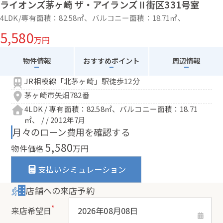
ライオンズ茅ヶ崎 ザ・アイランズⅡ街区331号室
4LDK/専有面積：82.58㎡、バルコニー面積：18.71㎡、
5,580
万円
物件情報
おすすめポイント
周辺情報
JR相模線「北茅ヶ崎」駅徒歩12分
茅ヶ崎市矢畑782番
4LDK / 専有面積：82.58㎡、バルコニー面積：18.71
㎡、 / / 2012年7月
月々のローン費用を確認する
5,580
物件価格
万円
支払いシミュレーション
店舗への来店予約
*
来店希望日