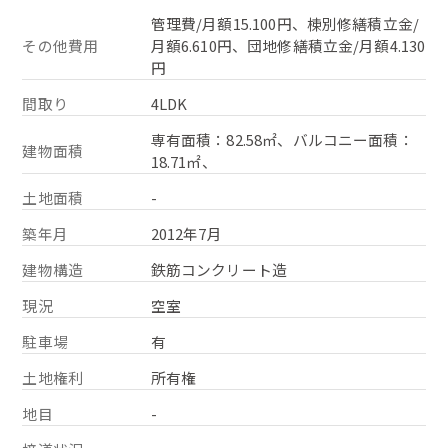
管理費/月額15.100円、棟別修繕積立金/
その他費用
月額6.610円、団地修繕積立金/月額4.130
円
間取り
4LDK
専有面積：82.58㎡、バルコニー面積：
建物面積
18.71㎡、
土地面積
-
築年月
2012年7月
建物構造
鉄筋コンクリート造
現況
空室
駐車場
有
土地権利
所有権
地目
-