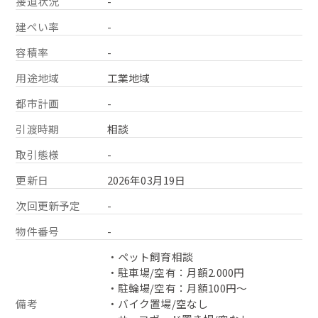
接道状況
-
建ぺい率
-
容積率
-
用途地域
工業地域
都市計画
-
引渡時期
相談
取引態様
-
更新日
2026年03月19日
次回更新予定
-
物件番号
-
・ペット飼育相談
・駐車場/空有：月額2.000円
・駐輪場/空有：月額100円～
備考
・バイク置場/空なし