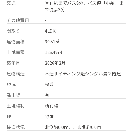
交通
堂」駅までバス8分、バス停「小糸」ま
で徒歩3分
その他費用
-
間取り
4LDK
建物面積
99.51㎡
土地面積
126.49㎡
築年月
2026年2月
建物構造
木造サイディング造シングル葺２階建
現況
完成
駐車場
有
土地権利
所有権
地目
宅地
接道状況
北側約6.0ｍ、、東側約6.0ｍ