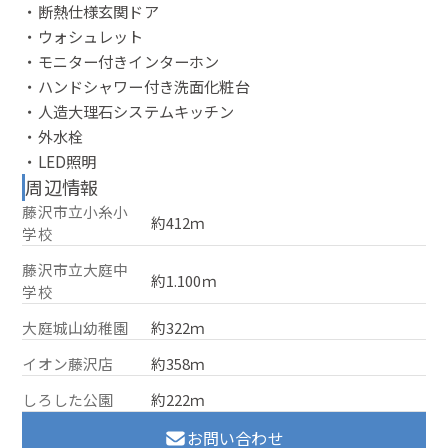
・断熱仕様玄関ドア
・ウォシュレット
・モニター付きインターホン
・ハンドシャワー付き洗面化粧台
・人造大理石システムキッチン
・外水栓
・LED照明
周辺情報
藤沢市立小糸小
約412ｍ
学校
藤沢市立大庭中
約1.100ｍ
学校
大庭城山幼稚園
約322ｍ
イオン藤沢店
約358ｍ
しろした公園
約222ｍ
お問い合わせ