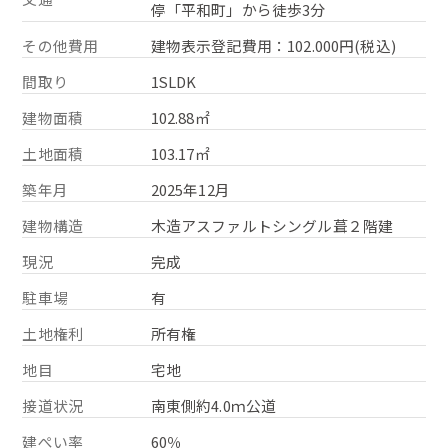
停「平和町」から徒歩3分
その他費用
建物表示登記費用：102.000円(税込)
間取り
1SLDK
建物面積
102.88㎡
土地面積
103.17㎡
築年月
2025年12月
建物構造
木造アスファルトシングル葺２階建
現況
完成
駐車場
有
土地権利
所有権
地目
宅地
接道状況
南東側約4.0ｍ公道
建ぺい率
60％