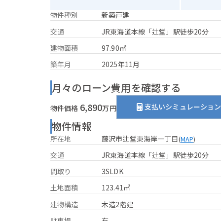
物件種別
新築戸建
交通
JR東海道本線「辻堂」駅徒歩20分
建物面積
97.90㎡
築年月
2025年11月
月々のローン費用を確認する
6,890
支払いシミュレーショ
物件価格
万円
物件情報
所在地
藤沢市辻堂東海岸一丁目
(
MAP
)
交通
JR東海道本線「辻堂」駅徒歩20分
間取り
3SLDK
土地面積
123.41㎡
建物構造
木造2階建
駐車場
有