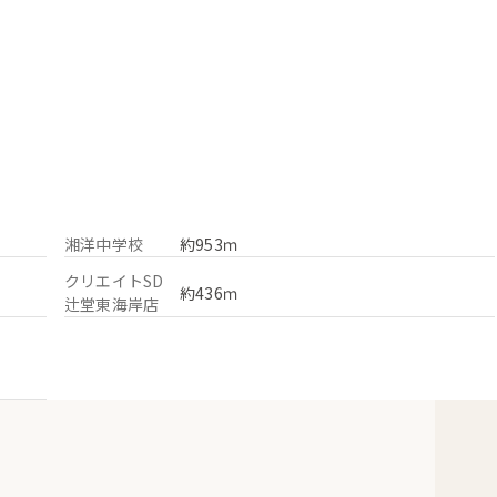
湘洋中学校
約953ｍ
クリエイトSD
約436ｍ
辻堂東海岸店