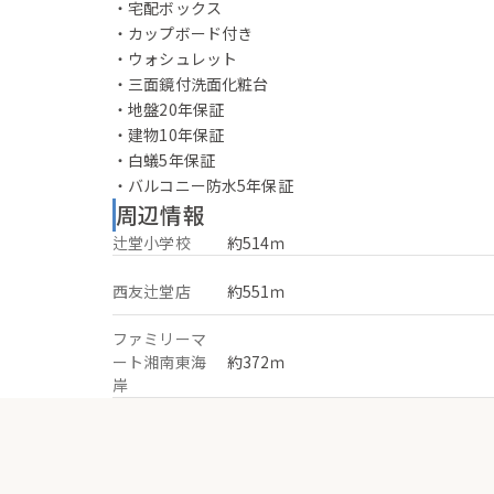
・宅配ボックス
・カップボード付き
・ウォシュレット
・三面鏡付洗面化粧台
・地盤20年保証
・建物10年保証
・白蟻5年保証
・バルコニー防水5年保証
周辺情報
辻堂小学校
約514ｍ
西友辻堂店
約551ｍ
ファミリーマ
ート湘南東海
約372ｍ
岸