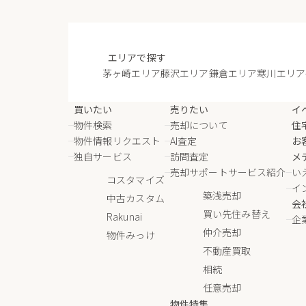
エリアで探す
茅ヶ崎エリア
藤沢エリア
鎌倉エリア
寒川エリア
買いたい
売りたい
イ
物件検索
売却について
住
物件情報リクエスト
AI査定
お
独自サービス
訪問査定
メ
売却サポートサービス紹介
い
コスタマイズ
イ
築浅売却
中古カスタム
会
買い先住み替え
Rakunai
企
仲介売却
物件みっけ
不動産買取
相続
任意売却
物件特集