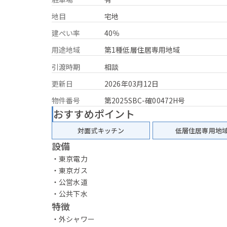
地目
宅地
建ぺい率
40％
用途地域
第1種低層住居専用地域
引渡時期
相談
更新日
2026年03月12日
物件番号
第2025SBC-確00472H号
おすすめポイント
対面式キッチン
低層住居専用地
設備
・東京電力
・東京ガス
・公営水道
・公共下水
特徴
・外シャワー