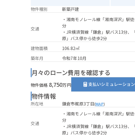
物件種別
新築戸建
・湘南モノレール線「湘南深沢」駅徒
分
交通
・JR横須賀線「鎌倉」駅バス13分、
原」バス停から徒歩2分
建物面積
106.82㎡
築年月
令和7年10月
月々のローン費用を確認する
8,750
支払いシミュレーショ
物件価格
万円
物件情報
所在地
鎌倉市梶原3丁目
(
MAP
)
・湘南モノレール線「湘南深沢」駅徒
分
交通
・JR横須賀線「鎌倉」駅バス13分、
原」バス停から徒歩2分