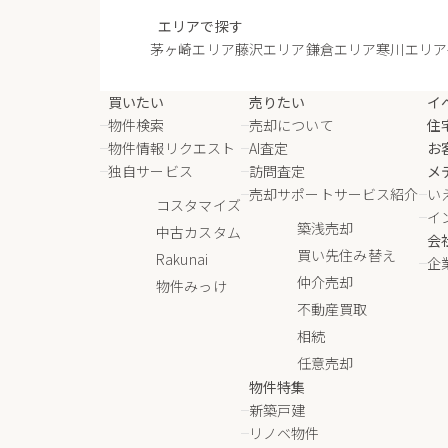
エリアで探す
茅ヶ崎エリア
藤沢エリア
鎌倉エリア
寒川エリア
買いたい
売りたい
イ
物件検索
売却について
住
物件情報リクエスト
AI査定
お
独自サービス
訪問査定
メ
売却サポートサービス紹介
い
コスタマイズ
イ
築浅売却
中古カスタム
会
買い先住み替え
Rakunai
企
仲介売却
物件みっけ
不動産買取
相続
任意売却
物件特集
新築戸建
リノベ物件