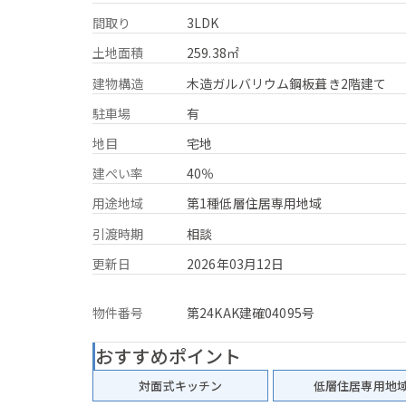
間取り
3LDK
土地面積
259.38㎡
建物構造
木造ガルバリウム鋼板葺き2階建て
駐車場
有
地目
宅地
建ぺい率
40％
用途地域
第1種低層住居専用地域
引渡時期
相談
更新日
2026年03月12日
物件番号
第24KAK建確04095号
おすすめポイント
対面式キッチン
低層住居専用地