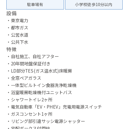
駐車場有
小学校徒歩10分以内
設備
・東京電力
・都市ガス
・公営水道
・公共下水
特徴
・自社施工、自社アフター
・20年間地盤保証付き
・LD部分TES(ガス温水式)床暖房
・全窓ペアガラス
・一体型ビルトイン食器洗浄乾燥機
・浴室暖房乾燥機付ユニットバス
・シャワートイレ2ヶ所
・電気自動車「EV・PHEV」充電用電源スイッチ
・ガスコンセント1ヶ所
・リビング部引違サッシ電源シャッター
・宅配ボックス付門柱