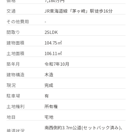
価格
7,180万円
交通
JR東海道線「茅ヶ崎」駅徒歩16分
その他費用
-
間取り
2SLDK
建物面積
104.75㎡
土地面積
106.11㎡
築年月
令和7年10月
建物構造
木造
現況
完成
駐車場
有
土地権利
所有権
地目
宅地
南西側約3.7ｍ公道(セットバック済み)、
接道状況