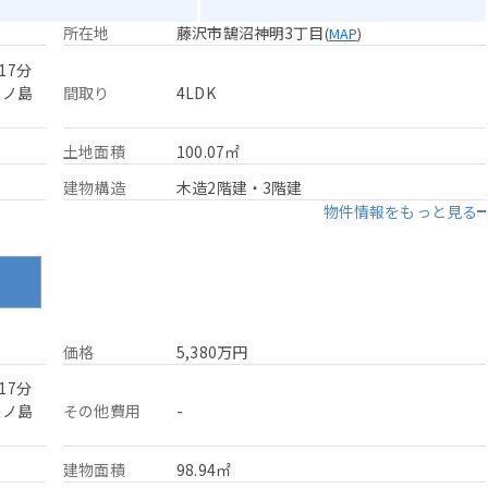
所在地
藤沢市鵠沼神明3丁目
(
MAP
)
17分
江ノ島
間取り
4LDK
土地面積
100.07㎡
建物構造
木造2階建・3階建
物件情報をもっと見る
ン
価格
5,380万円
17分
江ノ島
その他費用
-
建物面積
98.94㎡