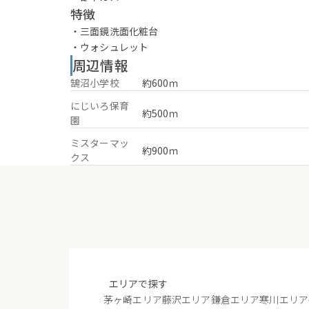
特徴
・三面鏡洗面化粧台
・ウォシュレット
周辺情報
鵠沼小学校
約600ｍ
にじいろ保育
約500ｍ
園
ミスターマッ
約900ｍ
クス
エリアで探す
茅ヶ崎エリア
藤沢エリア
鎌倉エリア
寒川エリア