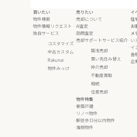
買いたい
売りたい
イ
物件検索
売却について
住
物件情報リクエスト
AI査定
お
独自サービス
訪問査定
メ
売却サポートサービス紹介
い
コスタマイズ
イ
築浅売却
中古カスタム
会
買い先住み替え
Rakunai
企
仲介売却
物件みっけ
不動産買取
相続
任意売却
物件特集
新築戸建
リノベ物件
駅徒歩15分以内物件
海側物件