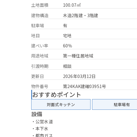
土地面積
100.07㎡
建物構造
木造2階建・3階建
駐車場
有
地目
宅地
建ぺい率
60％
用途地域
第一種住居地域
引渡時期
相談
更新日
2026年03月12日
物件番号
第24KAK建確03951号
おすすめポイント
対面式キッチン
駐車場有
設備
・公営水道
・本下水
・都市ガス