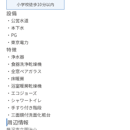
小学校徒歩10分以内
設備
・公営水道
・本下水
・PG
・東京電力
特徴
・浄水器
・食器洗浄乾燥機
・全窓ペアガラス
・床暖房
・浴室暖房乾燥機
・エコジョーズ
・シャワートイレ
・手すり付き階段
・三面鏡付洗面化粧台
周辺情報
藤沢市立明治小