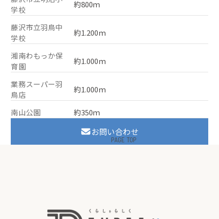
約800ｍ
学校
藤沢市立羽鳥中
約1.200ｍ
学校
湘南わもっか保
約1.000ｍ
育園
業務スーパー羽
約1.000ｍ
鳥店
南山公園
約350ｍ
お問い合わせ
PAGE TOP