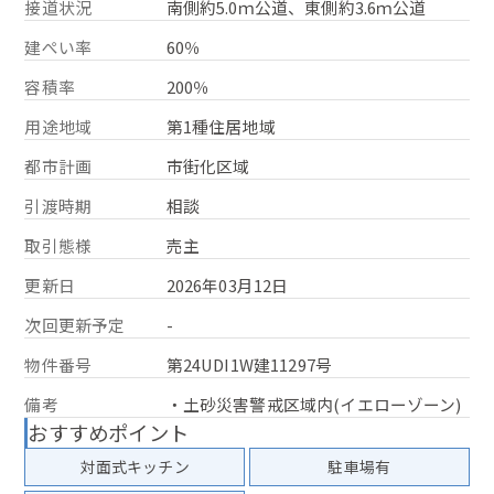
接道状況
南側約5.0ｍ公道、東側約3.6ｍ公道
建ぺい率
60％
容積率
200％
用途地域
第1種住居地域
都市計画
市街化区域
引渡時期
相談
取引態様
売主
更新日
2026年03月12日
次回更新予定
-
物件番号
第24UDI1W建11297号
備考
・土砂災害警戒区域内(イエローゾーン)
おすすめポイント
対面式キッチン
駐車場有