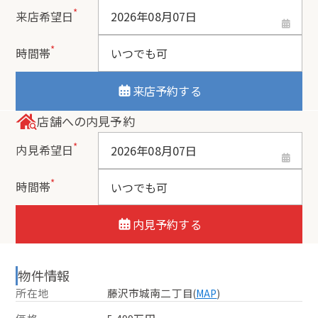
*
来店希望日
*
時間帯
来店予約する
店舗への内見予約
*
内見希望日
*
時間帯
内見予約する
物件情報
所在地
藤沢市城南二丁目
(
MAP
)