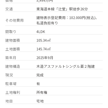
価格
5,499万円
交通
東海道本線「辻堂」駅徒歩26分
建物表示登記費用：102.000円(税込)、
その他費用
私道負担有り
間取り
4LDK
建物面積
105.34㎡
土地面積
145.74㎡
築年月
2025年9月
建物構造
木造アスファルトシングル葺２階建
現況
完成
駐車場
有
土地権利
所有権
地目
宅地