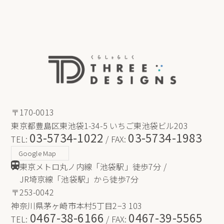
保ち、個人情報への不正アクセス・紛失・破損・改ざ
ん・漏洩などを防止するため、セキュリティシステム
の維持・管理体制の整備・社員教育の徹底等の必要な
措置を講じ、安全対策を実施し個人情報の厳重な管理
を行ないます。
個人情報の利用目的
お客さまからお預かりした個人情報は、当社からのご
連絡や業務のご案内やご質問に対する回答として、電
〒170-0013
子メールや資料のご送付に利用いたします。
東京都豊島区東池袋1-34-5 いちご東池袋ビル203
03-5734-1022
03-5734-1983
TEL:
/ FAX:
個人情報の第三者への開示・提供の禁止
Google Map
東京メトロ丸ノ内線「池袋駅」徒歩7分 /
当社は、お客さまよりお預かりした個人情報を適切に
JR埼京線「池袋駅」から徒歩7分
管理し、次のいずれかに該当する場合を除き、個人情
〒253-0042
報を第三者に開示いたしません。 お客さまの同意が
ある場合 お客さまが希望されるサービスを行なうた
神奈川県茅ヶ崎市本村5丁目2−3 103
0467-38-6166
0467-39-5565
めに当社が業務を委託する業者に対して開示する場合
TEL:
/ FAX: