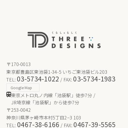
保ち、個人情報への不正アクセス・紛失・破損・改ざ
ん・漏洩などを防止するため、セキュリティシステム
の維持・管理体制の整備・社員教育の徹底等の必要な
措置を講じ、安全対策を実施し個人情報の厳重な管理
を行ないます。
個人情報の利用目的
お客さまからお預かりした個人情報は、当社からのご
連絡や業務のご案内やご質問に対する回答として、電
〒170-0013
子メールや資料のご送付に利用いたします。
東京都豊島区東池袋1-34-5 いちご東池袋ビル203
03-5734-1022
03-5734-1983
TEL:
/ FAX:
個人情報の第三者への開示・提供の禁止
Google Map
東京メトロ丸ノ内線「池袋駅」徒歩7分 /
当社は、お客さまよりお預かりした個人情報を適切に
JR埼京線「池袋駅」から徒歩7分
管理し、次のいずれかに該当する場合を除き、個人情
〒253-0042
報を第三者に開示いたしません。 お客さまの同意が
ある場合 お客さまが希望されるサービスを行なうた
神奈川県茅ヶ崎市本村5丁目2−3 103
0467-38-6166
0467-39-5565
めに当社が業務を委託する業者に対して開示する場合
TEL:
/ FAX: